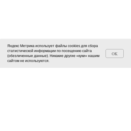
Яндекс Метрика использует файлы cookies для сбора
статистической информации по посещению сайта
OK
(обезличенные данные). Никакие другие «куки» нашим
Станьте автором СМИ (+ свидетельство)
сайтом не используются.
Главная страница
О журнале
Мероприятия в регионах
Юные натуралисты