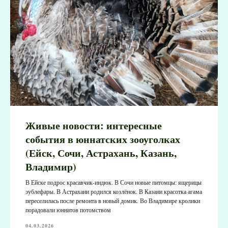
Живые новости: интересные
события в юннатских зооуголках
(Ейск, Сочи, Астрахань, Казань,
Владимир)
В Ейске подрос красавчик-индюк. В Сочи новые питомцы: ящерицы
эублефары. В Астрахани родился козлёнок. В Казани красотка агама
переселилась после ремонта в новый домик. Во Владимире кролики
порадовали юннатов потомством
04.03.2026