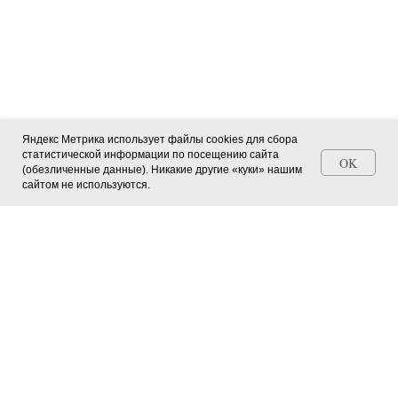
Яндекс Метрика использует файлы cookies для сбора
статистической информации по посещению сайта
OK
(обезличенные данные). Никакие другие «куки» нашим
Станьте автором СМИ (+ свидетельство)
сайтом не используются.
Главная страница
О журнале
Мероприятия в регионах
Юные натуралисты