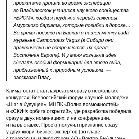
проект мне пришла во время экспедиции
во Владивосток учащихся научного сообщества
«БИОМ», когда я неудачно перевёз саженцы
Амурского бархата, которые погибли в дороге…
Во время поездки на Байкал я нашёл матку вида
муравьёв Camponotus Vagus (в Сибири они
практически не встречаются, их ареал —
Восточная Европа). И у меня возникла идея
сделать особый формикарий для этого вида,
приближенный к природным условиям
, —
рассказал Влад.
Климатостат стал лауреатом сразу в нескольких
конкурсах: Всероссийский форум научной молодёжи
«Шаг в будущее», МНПК «Волна возможностей»
и «СКИФ: орбита открытий», где разработка победила
сразу в двух номинациях: и на конференции,
и на выставке. Проект получил признание сразу
у двух жюри: бизнес-экспертов (во главе
с генеральным директором АО «Вектор-БиАльгам»