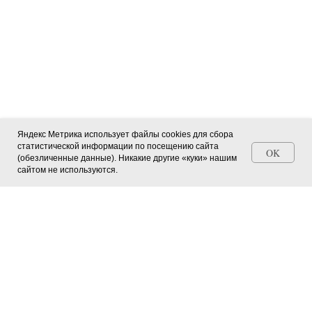
Яндекс Метрика использует файлы cookies для сбора
статистической информации по посещению сайта
OK
(обезличенные данные). Никакие другие «куки» нашим
Станьте автором СМИ (+ свидетельство)
сайтом не используются.
Главная страница
О журнале