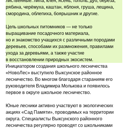
лиственные: липа, клён, ясень, тополь, дуб, берёза,
рябина, черёмуха, каштан, яблоня, груша, лещина,
смородина, облепиха, боярышник и другие.
Цель школьных питомников — не только
выращивание посадочного материала,
но и знакомство учащихся с различными породами
деревьев, способами их размножения, правилами
ухода за деревьями, а также участие
в восстановлении природных экосистем.
Инициатором создания школьного лесничества
«НовоЛес» выступило Выксунское районное
лесничество. Во многом благодаря стараниям его
руководителя Владимира Молькова и появилось
первое в округе школьное лесничество.
Юные лесники активно участвуют в экологических
акциях «Сад Памяти», проводимых на территории
округа. Специалисты Выксунского районного
лесничества регулярно проводят со школьниками