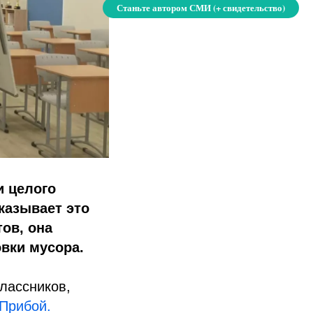
Станьте автором СМИ (+ свидетельство)
и целого
казывает это
ов, она
овки мусора.
классников,
Прибой.