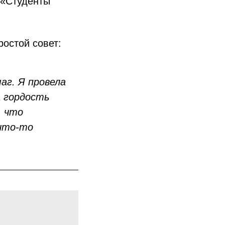
 «Студенты
ростой совет:
аг. Я провела
а гордость
, что
 что-то