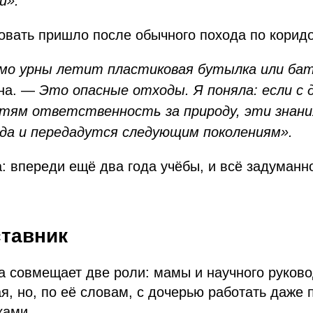
и».
вать пришло после обычного похода по коридо
имо урны летит пластиковая бутылка или бат
Яна. —
Это опасные отходы. Я поняла: если с
тям ответственность за природу, эти знан
гда и передадутся следующим поколениям».
: впереди ещё два года учёбы, и всё задуманн
ставник
 совмещает две роли: мамы и научного руково
я, но, по её словам, с дочерью работать даже 
ками.