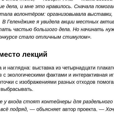
ие дела, и мне это нравилось. Сначала помогал
тала волонтёром: организовывала выставки,
 В Геленджике я увидела акции местных акти
тать частью большого дела. Но начинать нуж
конкурсе стало отличным стимулом».
место лекций
 и наглядна: выставка из четырнадцати плака
в с экологическими фактами и интерактивная и
рточки с изображениями разных отходов помог
о выбрасывать.
ле у входа стоят контейнеры для раздельного 
всё подряд,
— объясняет автор проекта. —
Хоч