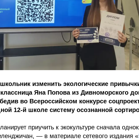
 школьник изменить экологические привычк
классница Яна Попова из Дивноморского до
обедив во Всероссийском конкурсе соцпроект
дной 12-й школе систему осознанной сортир
планирует приучить к экокультуре сначала одно
геленджичан, — в материале сетевого издания «