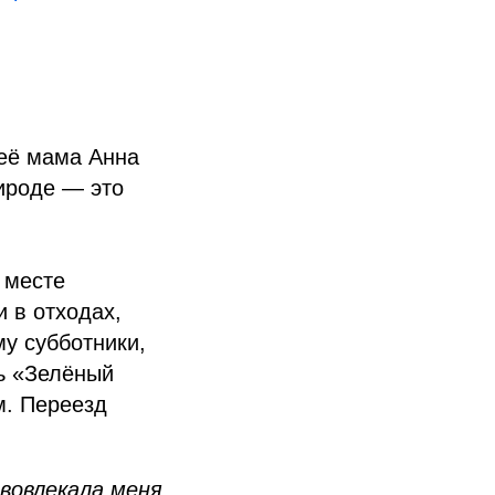
 её мама Анна
ироде — это
 месте
 в отходах,
у субботники,
ль «Зелёный
м. Переезд
вовлекала меня