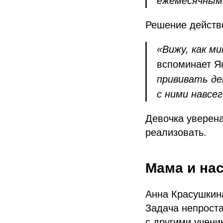
ежемесячным
Решение действо
«Вижу, как м
вспоминает 
прививать де
с ними навсе
Девочка уверена
реализовать.
Мама и на
Анна Красушкина
Задача непроста
с другими учени