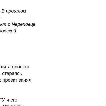
—
В прошлом
ь
ект о Череповце
родской
ащита проекта
 стараясь
 проект занял
ГУ и его