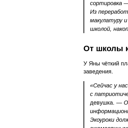
сортировка —
Из переработ
макулатуру и
школой, нако
От школы 
У Яны чёткий пл
заведения.
«Сейчас у на
с патриотиче
девушка. —
О
информационн
Экоуроки дол