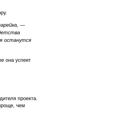
ру.
арейка,
—
 детства
ия останутся
ое она успеет
дителя проекта.
проще, чем