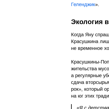
Геленджик
».
Экология в
Когда Яну спраш
Красушкина лишь
не временное хо
Красушкины-Поп
жительства мусо
а регулярные уб
сдача вторсырья
рок», который о
на юг этих трад
«Я с детства