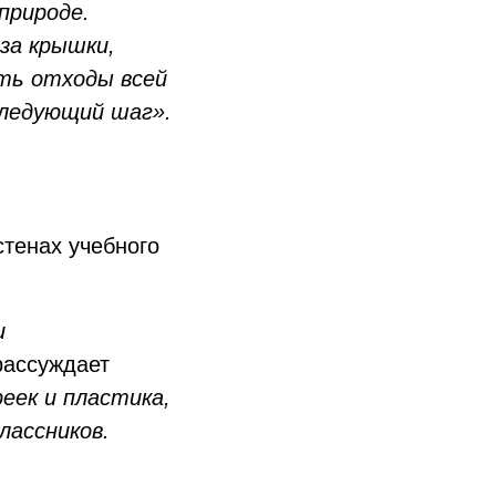
природе.
за крышки,
ать отходы всей
следующий шаг».
стенах учебного
и
ассуждает
еек и пластика,
лассников.