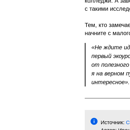
колледжи. А зав
с такими иссле
Тем, кто замеча
начните с малог
«Не ждите ид
первый экоуро
от полезного
я на верном 
интересное».
Источник:
С