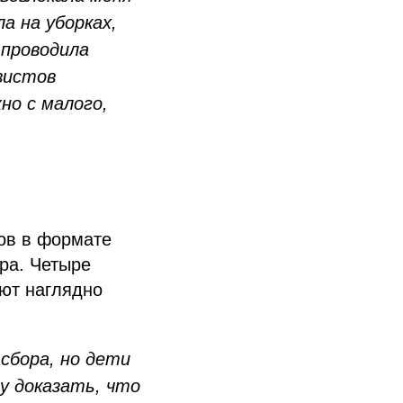
а на уборках,
 проводила
вистов
но с малого,
тов в формате
гра. Четыре
ают наглядно
сбора, но дети
у доказать, что