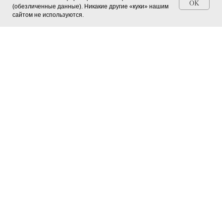
OK
(обезличенные данные). Никакие другие «куки» нашим
Станьте автором СМИ (+ свидетельство)
сайтом не используются.
Главная страница
О журнале
Мероприятия в регионах
Юные натуралисты
Зооуголок
Зелёные питомцы
Окно в природу
Новости науки
© Межрегиональный
Делимся опытом и мнениями
юннатский вестник, 2026
История юннатского движения