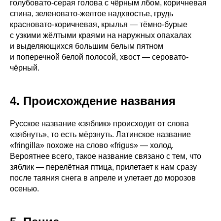
голубовато-серая голова с чёрным лбом, коричневая
спина, зеленовато-желтое надхвостье, грудь
красновато-коричневая, крылья — тёмно-бурые
с узкими жёлтыми краями на наружных опахалах
и выделяющихся большим белым пятном
и поперечной белой полосой, хвост — серовато-
чёрный.
4. Происхождение названия
Русское название «зяблик» происходит от слова
«зябнуть», то есть мёрзнуть. Латинское название
«fringilla» похоже на слово «frigus» — холод.
Вероятнее всего, такое название связано с тем, что
зяблик — перелётная птица, прилетает к нам сразу
после таяния снега в апреле и улетает до морозов
осенью.