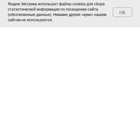
Яндекс Метрика использует файлы cookies для сбора
статистической информации по посещению сайта
OK
(обезличенные данные). Никакие другие «куки» нашим
Станьте автором СМИ (+ свидетельство)
сайтом не используются.
Главная страница
О журнале
Мероприятия в регионах
Юные натуралисты
Зооуголок
Зелёные питомцы
Окно в природу
Новости науки
© Межрегиональный
Делимся опытом и мнениями
юннатский вестник, 2026