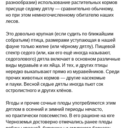
разнообразии) использование растительных кормов
присуще седому дятлу — сравнительно обычному,
но при этом немногочисленному обитателю наших
лесов.
Это довольно крупная (если судить по ближайшим
собратьям) птица, размерами уступающая в нашей
фауне только желне (или чёрному дятлу). Пищевой
спектр седого (или, как его ещё иногда называют,
седоголового) дятла включает в основном различные
виды муравьёв и их яйца. И тех, и других птицы
нередко выкапывают прямо из муравейников. Среди
прочих животных кормов — другие насекомые
и пауки. Весной седые дятлы иногда пьют сок
остролистного и других клёнов.
Ягоды и прочие сочные плоды употребляются этим
дятлом в осенний и зимний периоды нечасто,
но практически повсеместно. В его рационе на юге
Черноземья достоверно отмечались ранее плоды