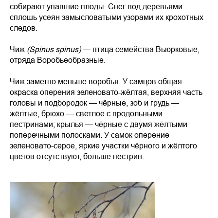
собирают упавшие плоды. Снег под деревьями
сплошь усеян замысловатыми узорами их крохотных
следов.
Чиж
(Spinus spinus)
— птица семейства Вьюрковые,
отряда Воробьеобразные.
Чиж заметно меньше воробья. У самцов общая
окраска оперения зеленовато-жёлтая, верхняя часть
головы и подбородок — чёрные, зоб и грудь —
жёлтые, брюхо — светлое с продольными
пестринами; крылья — чёрные с двумя жёлтыми
поперечными полосками. У самок оперение
зеленовато-серое, яркие участки чёрного и жёлтого
цветов отсутствуют, больше пестрин.