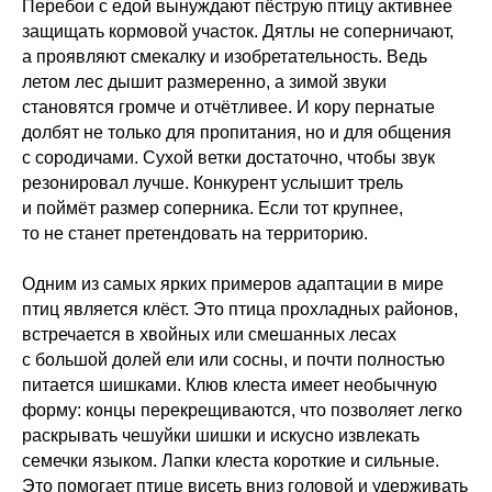
Перебои с едой вынуждают пёструю птицу активнее
защищать кормовой участок. Дятлы не соперничают,
а проявляют смекалку и изобретательность. Ведь
летом лес дышит размеренно, а зимой звуки
становятся громче и отчётливее. И кору пернатые
долбят не только для пропитания, но и для общения
с сородичами. Сухой ветки достаточно, чтобы звук
резонировал лучше. Конкурент услышит трель
и поймёт размер соперника. Если тот крупнее,
то не станет претендовать на территорию.
Одним из самых ярких примеров адаптации в мире
птиц является клёст. Это птица прохладных районов,
встречается в хвойных или смешанных лесах
с большой долей ели или сосны, и почти полностью
питается шишками. Клюв клеста имеет необычную
форму: концы перекрещиваются, что позволяет легко
раскрывать чешуйки шишки и искусно извлекать
семечки языком. Лапки клеста короткие и сильные.
Это помогает птице висеть вниз головой и удерживать