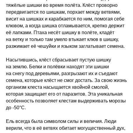
тяжёлые шишки во время полёта. Клёст проворно
передвигается по шишкам, порхает между ветвями,
висит на шишках и карабкается по ним, помогая себе
клювом, а когда шишка отламывается, крепко держит
её лапками. Птаха несёт шишку в полёте, кладёт
на ветку и только там умело втыкает клюв в шишку,
разжимает её чешуйки и языком заглатывает семена.
Насытившись, клёст сбрасывает пустую шишку
на землю. Белки и полёвки находят эти шишки
на снегу под деревьями, разгрызают их и съедают
семена, которые клёст не смог достать. За свою жизнь
организм клеста насыщается хвойной смолой,
которая защищает его от паразитов. Эта уникальная
особенность позволяет клестам выдерживать морозы
до -50°С.
Ель всегда была символом силы и величия. Люди
верили, что в её ветвях обитает могущественный дух,