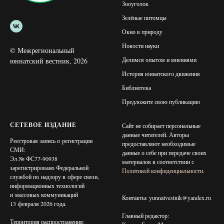
Зооуголок
Зелёные питомцы
Окно в природу
Новости науки
© Межрегиональный
Делимся опытом и мнениями
юннатский вестник, 2026
История юннатского движения
Библиотека
Предложите свою публикацию
СЕТЕВОЕ ИЗДАНИЕ
Сайт не собирает персональные
данные читателей. Авторы
Реестровая запись о регистрации
предоставляют необходимые
СМИ:
данные о себе при передаче своих
Эл № ФС77-90938
материалов в соответствии с
зарегистрировано Федеральной
Политикой конфиденциальности
.
службой по надзору в сфере связи,
информационных технологий
и массовых коммуникаций
Контакты: yunnatvestnik@yandex.ru
13 февраля 2026 года.
Главный редактор:
Территория распространения: