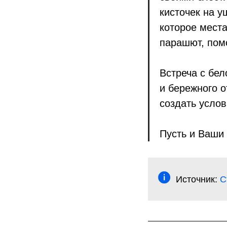
кисточек на 
которое места
парашют, помо
Встреча с бе
и бережного 
создать усло
Пусть и Ваши
Источник:
С