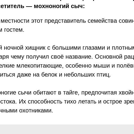
етитель — мохноногий сыч:
местности этот представитель семейства сови
м гостем.
й ночной хищник с большими глазами и плотны
аря чему получил своё название. Основной ра
елкие млекопитающие, особенно мыши и полёвк
иться даже на белок и небольших птиц.
ногие сычи обитают в тайге, предпочитая хвой
стока. Их способность тихо летать и острое зр
чными охотниками.