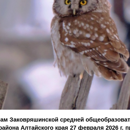
атам Заковряшинской средней общеобразова
района Алтайского края 27 февраля 2026 г. 