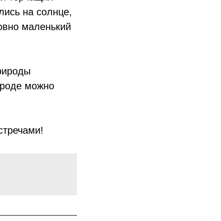
лись на солнце,
ловно маленький
рироды
ороде можно
стречами!