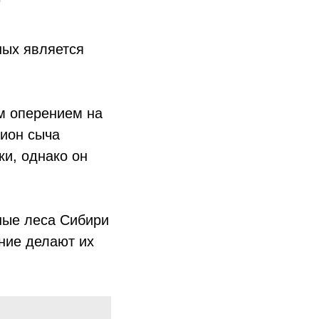
ных является
м оперением на
цион сыча
и, однако он
ные леса Сибири
ение делают их