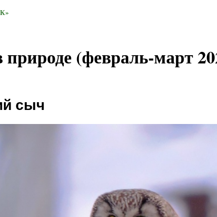
К»
 природе (февраль-март 20
ий сыч