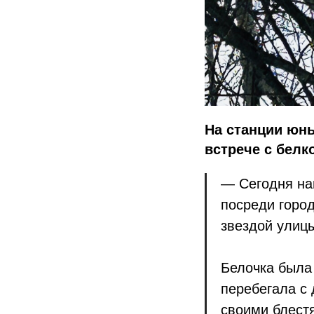
На станции юны
встрече с белк
— Сегодня на
посреди город
звездой улицы
Белочка была
перебегала с
своими блест