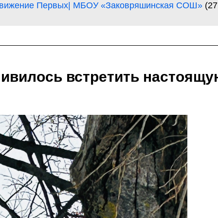
вижение Первых| МБОУ «Заковряшинская СОШ»
(27
ивилось встретить настоящ