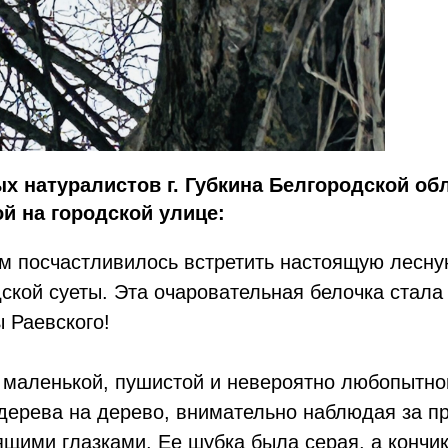
х натуралистов г. Губкина Белгородской об
ой на городской улице:
м посчастливилось встретить настоящую лесн
ской суеты. Эта очаровательная белочка стал
 Раевского!
 маленькой, пушистой и невероятно любопытно
 дерева на дерево, внимательно наблюдая за п
ящими глазками. Ее шубка была серая, а кончи