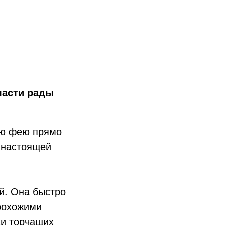
ласти рады
ую фею прямо
а настоящей
й. Она быстро
рохожими
ки торчащих