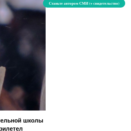
Станьте автором СМИ (+ свидетельство)
тельной школы
прилетел