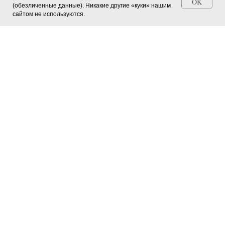
OK
(обезличенные данные). Никакие другие «куки» нашим
Станьте автором СМИ (+ свидетельство)
сайтом не используются.
Главная страница
О журнале
Мероприятия в регионах
Юные натуралисты
Зооуголок
Зелёные питомцы
Окно в природу
Новости науки
© Межрегиональный
Делимся опытом и мнениями
юннатский вестник, 2026
История юннатского движения