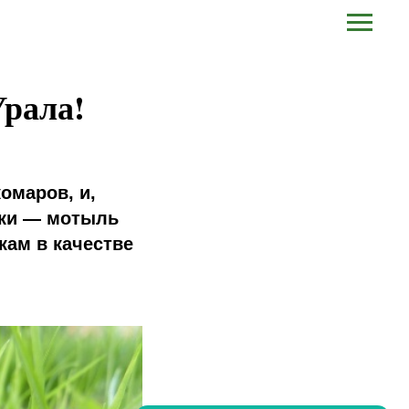
Урала!
комаров, и,
нки — мотыль
кам в качестве