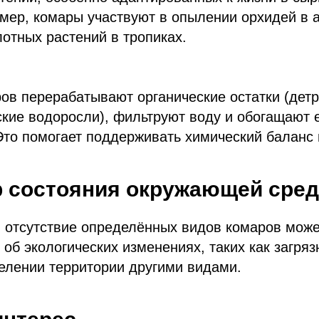
мер, комары участвуют в опылении орхидей в 
лотных растений в тропиках.
ов перерабатывают органические остатки (детр
кие водоросли), фильтруют воду и обогащают 
то помогает поддерживать химический баланс 
р состояния окружающей сре
и отсутствие определённых видов комаров може
 об экологических изменениях, таких как загря
елении территории другими видами.