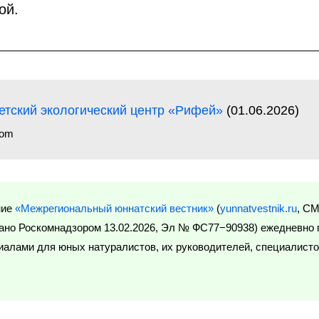
ой.
етский экологический центр «Рифей»
(01.06.2026)
com
ние
«Межрегиональный юннатский вестник»
(
yunnatvestnik.ru
, С
ано Роскомнадзором 13.02.2026, Эл № ФС77−90938) ежедневно 
алами для юных натуралистов, их руководителей, специалист