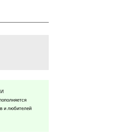
МИ
пополняется
ов и любителей