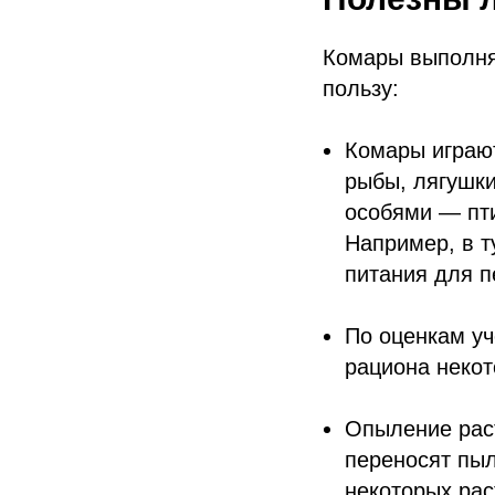
Комары выполняю
пользу:
Комары играю
рыбы, лягушки
особями — пти
Например, в 
питания для п
По оценкам уч
рациона некот
Опыление рас
переносят пыл
некоторых рас