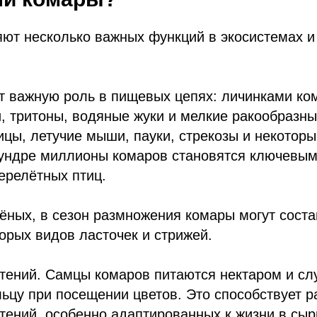
т несколько важных функций в экосистемах и 
т важную роль в пищевых цепях: личинками ко
, тритоны, водяные жуки и мелкие ракообразн
цы, летучие мыши, пауки, стрекозы и некотор
тундре миллионы комаров становятся ключевым
ерелётных птиц.
ёных, в сезон размножения комары могут сост
орых видов ласточек и стрижей.
тений. Самцы комаров питаются нектаром и сл
ьцу при посещении цветов. Это способствует 
тений, особенно адаптированных к жизни в сыр