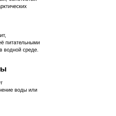
арктических
ит,
её питательными
в водной среде.
ды
т
знение воды или