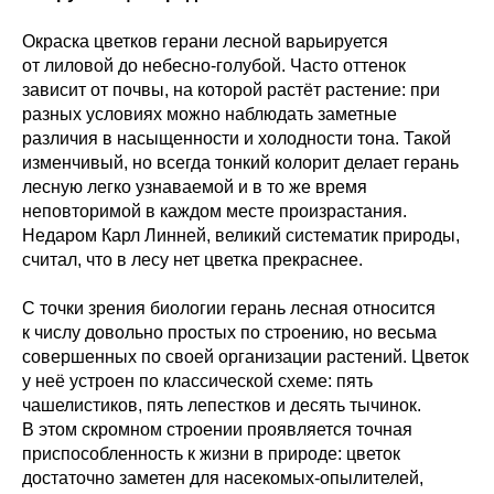
Окраска цветков герани лесной варьируется
от лиловой до небесно-голубой. Часто оттенок
зависит от почвы, на которой растёт растение: при
разных условиях можно наблюдать заметные
различия в насыщенности и холодности тона. Такой
изменчивый, но всегда тонкий колорит делает герань
лесную легко узнаваемой и в то же время
неповторимой в каждом месте произрастания.
Недаром Карл Линней, великий систематик природы,
считал, что в лесу нет цветка прекраснее.
С точки зрения биологии герань лесная относится
к числу довольно простых по строению, но весьма
совершенных по своей организации растений. Цветок
у неё устроен по классической схеме: пять
чашелистиков, пять лепестков и десять тычинок.
В этом скромном строении проявляется точная
приспособленность к жизни в природе: цветок
достаточно заметен для насекомых-опылителей,