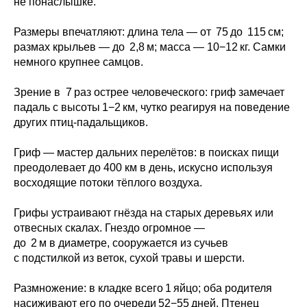
не понаслышке.
Размеры впечатляют: длина тела — от 75 до 115 см;
размах крыльев — до 2,8 м; масса — 10−12 кг. Самки
немного крупнее самцов.
Зрение в 7 раз острее человеческого: гриф замечает
падаль с высоты 1−2 км, чутко реагируя на поведение
других птиц‑падальщиков.
Гриф — мастер дальних перелётов: в поисках пищи
преодолевает до 400 км в день, искусно используя
восходящие потоки тёплого воздуха.
Грифы устраивают гнёзда на старых деревьях или
отвесных скалах. Гнездо огромное —
до 2 м в диаметре, сооружается из сучьев
с подстилкой из веток, сухой травы и шерсти.
Размножение: в кладке всего 1 яйцо; оба родителя
насиживают его по очереди 52−55 дней. Птенец