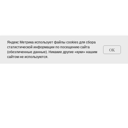
Яндекс Метрика использует файлы cookies для сбора
статистической информации по посещению сайта
OK
(обезличенные данные). Никакие другие «куки» нашим
Станьте автором СМИ (+ свидетельство)
сайтом не используются.
Главная страница
О журнале
Мероприятия в регионах
Юные натуралисты