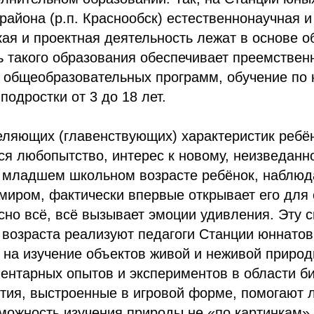
района (р.п. Краснообск) естественнонаучная и
ая и проектная деятельность лежат в основе о
 такого образования обеспечивает преемствен
 общеобразовательных программ, обучение по
подростки от 3 до 18 лет.
еляющих (главенствующих) характеристик ребё
ся любопытство, интерес к новому, неизведанн
 младшем школьном возрасте ребёнок, наблюд
иром, фактически впервые открывает его для 
сно всё, всё вызывает эмоции удивления. Эту 
возраста реализуют педагоги Станции юннатов
 на изучение объектов живой и неживой природ
ентарных опытов и экспериментов в области б
ятия, выстроенные в игровой форме, помогают л
можность изучения природы не «по картинкам»,