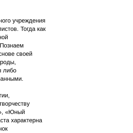
ного учреждения
истов. Тогда как
ной
Познаем
снове своей
ироды,
ы либо
ванными.
гии,
творчеству
к», «Юный
аста характерна
нок