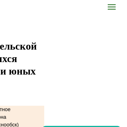
тельской
ихся
ии юных
тное
она
снообск)