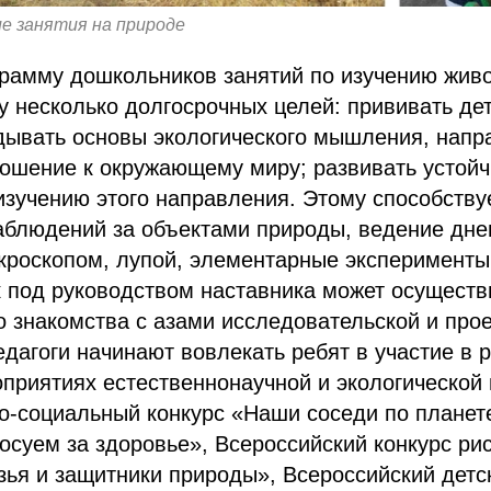
ие занятия на природе
грамму дошкольников занятий по изучению жив
у несколько долгосрочных целей: прививать д
дывать основы экологического мышления, напр
ношение к окружающему миру; развивать устой
зучению этого направления. Этому способству
аблюдений за объектами природы, ведение дне
кроскопом, лупой, элементарные эксперименты
 под руководством наставника может осуществ
 знакомства с азами исследовательской и про
едагоги начинают вовлекать ребят в участие в 
приятиях естественнонаучной и экологической
о-социальный конкурс «Наши соседи по планет
осуем за здоровье», Всероссийский конкурс ри
ья и защитники природы», Всероссийский детс