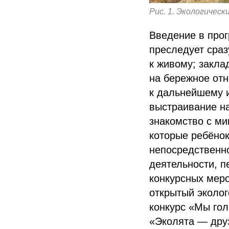
Рис. 1. Экологическ
Введение в про
преследует сраз
к живому; закла
на бережное от
к дальнейшему и
выстраивание н
знакомство с ми
которые ребёнок
непосредственно
деятельности, п
конкурсных меро
открытый эколог
конкурс «Мы гол
«Эколята — друз