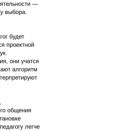
еятельности —
у выбора.
гог будет
ся проектной
ук.
я, они учатся
вают алгоритм
нтерпретируют
,
ого общения
становке
педагогу легче