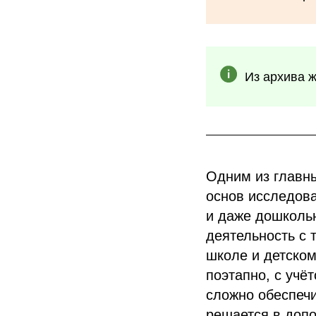
Из архива 
Одним из главны
основ исследова
и даже дошкольн
деятельность с 
школе и детском
поэтапно, с учё
сложно обеспечи
решается в допо