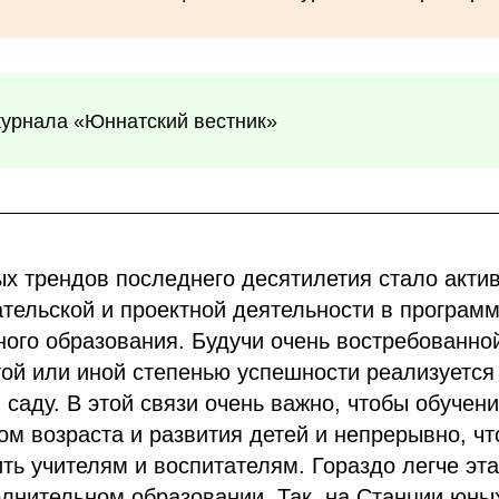
журнала «Юннатский вестник»
х трендов последнего десятилетия стало акти
тельской и проектной деятельности в програм
ого образования. Будучи очень востребованно
той или иной степенью успешности реализуется
 саду. В этой связи очень важно, чтобы обучен
том возраста и развития детей и непрерывно, чт
ть учителям и воспитателям. Гораздо легче эта
лнительном образовании. Так, на Станции юны