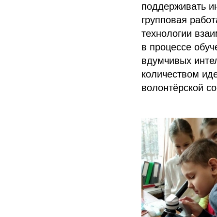
поддерживать ин
групповая работ
технологии взаи
в процессе обуч
вдумчивых интел
количеством иде
волонтёрской со