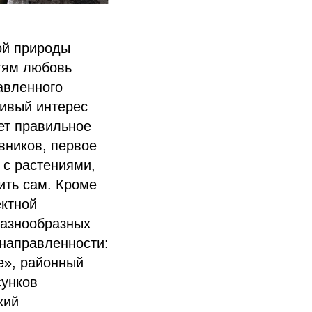
ой природы
етям любовь
авленного
чивый интерес
ет правильное
вников, первое
 с растениями,
ить сам. Кроме
ектной
разнообразных
 направленности:
е», районный
сунков
кий