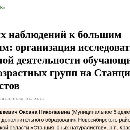
К»
х наблюдений к большим
м: организация исследова
ной деятельности обучающ
озрастных групп на Станц
стов
СИБИРСКАЯ ОБЛАСТЬ
шкевич Оксана Николаевна
(Муниципальное бюдже
 дополнительного образования Новосибирского рай
ой области «Станция юных натуралистов», р.п. Кра