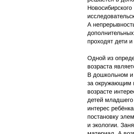
Новосибирского 
исследовательск
А непрерывность
дополнительных
проходят дети и 
Одной из опред
возраста являет
В дошкольном и
за окружающим м
возрасте интере
детей младшего 
интерес ребёнка
постановку элем
и экологии. Зан
материал. А воз