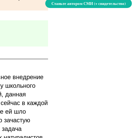
Станьте автором СМИ (+ свидетельство)
вное внедрение
му школьного
й, данная
 сейчас в каждой
ие ей шло
о зачастую
 задача
х натуралистов