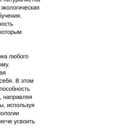
 экологическая
бучения.
ность
 которым
нка любого
ому.
ая
себя. В этом
способность
, направляя
ы, используя
иологии
егче усвоить