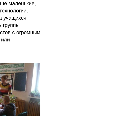
ещё маленькие,
технологии,
па учащихся
ь группы
астов с огромным
 или