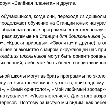
орум «Зелёная планета» и другие.
 обучающихся, когда они, переходя из дошколь
продолжают обучение на Станции юных натурал
 образовательные программы естественнонауч
, реализуемые на Станции
для дошкольников
(«
, «Краски природы», «Эколята» и другие), в о
общее знакомство с миром окружающей нас пр
младших школьников
могут быть ориентирован
тих знаний, либо уже быть более специализиро
ьной школы могут выбрать программы по эколо
оду за животными живых уголков, прикладному 
ть!», «Юный орнитолог», «Мой любимый зоопар
натуралист», «Лозоплетение»). Для этого возр
тересов. Поэтому зачастую мы видим, как ребё