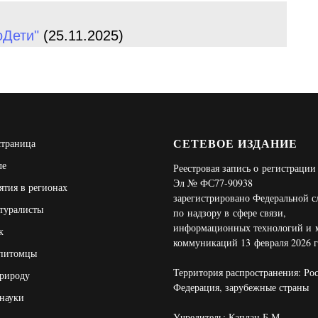
оДети"
(25.11.2025)
СЕТЕВОЕ ИЗДАНИЕ
страница
ле
Реестровая запись о регистраци
Эл № ФС77-90938
тия в регионах
зарегистрировано Федеральной 
туралисты
по надзору в сфере связи,
информационных технологий и 
к
коммуникаций 13 февраля 2026 г
 питомцы
Территория распространения: Ро
рироду
Федерация, зарубежные страны
науки
Учредитель: Каплан Б.М.