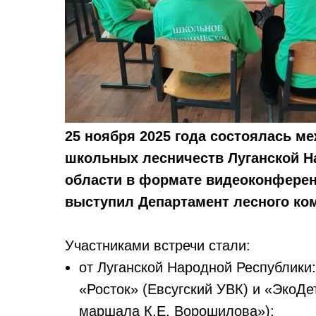
25 ноября 2025 года состоялась м
школьных лесничеств Луганской Н
области в формате видеоконфере
выступил Департамент лесного ко
Участниками встречи стали:
от Луганской Народной Республики
«Росток» (Евсугский УВК) и «Эко
маршала К.Е. Ворошилова»);