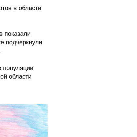
ртов в области
в показали
же подчеркнули
.
е популяции
кой области