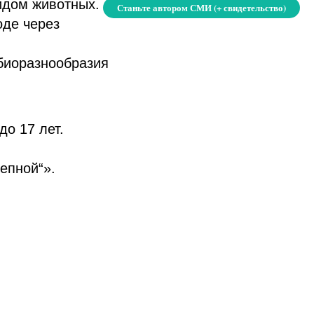
идом животных.
Станьте автором СМИ (+ свидетельство)
оде через
биоразнообразия
до 17 лет.
епной“».