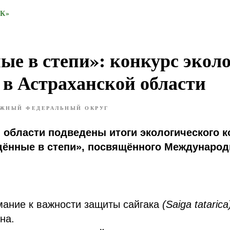
К»
ые в степи»: конкурс экол
 в Астраханской области
ЖНЫЙ ФЕДЕРАЛЬНЫЙ ОКРУГ
 области подведены итоги экологического к
дённые в степи», посвящённого Междунаро
мание к важности защиты сайгака
(Saiga tatarica
на.