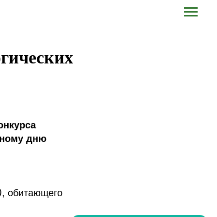
огических
онкурса
дному дню
)
, обитающего