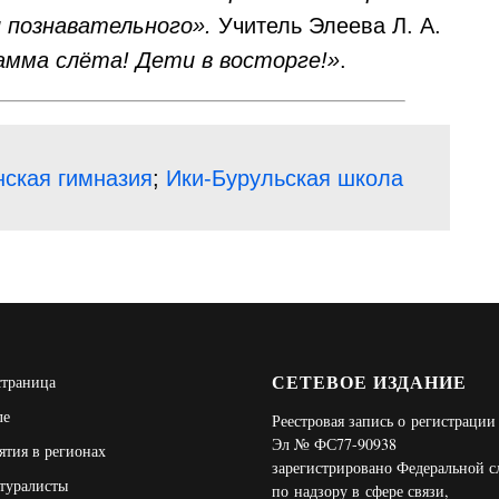
и познавательного».
Учитель Элеева Л. А.
амма слёта! Дети в восторге!»
.
ская гимназия
;
Ики-Бурульская школа
СЕТЕВОЕ ИЗДАНИЕ
страница
ле
Реестровая запись о регистраци
Эл № ФС77-90938
тия в регионах
зарегистрировано Федеральной 
туралисты
по надзору в сфере связи,