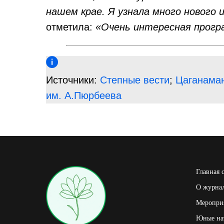
нашем крае. Я узнала много нового 
отметила:
«Очень интересная прогр
Источники:
Степные вести
;
Цаганаман
им. А.Пюрбеева
Главная 
О журна
Мероприя
Юные на