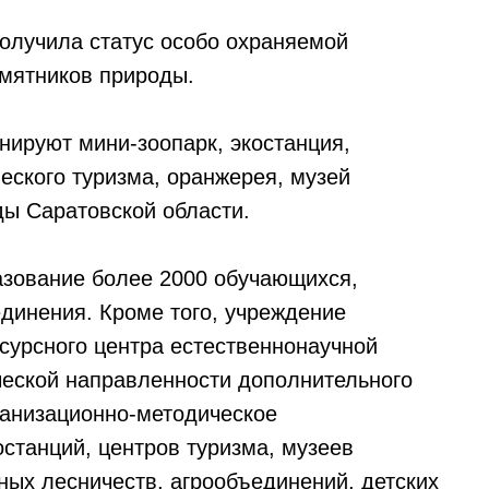
получила статус особо охраняемой
амятников природы.
нируют мини-зоопарк, экостанция,
еского туризма, оранжерея, музей
ы Саратовской области.
азование более 2000 обучающихся,
динения. Кроме того, учреждение
сурсного центра естественнонаучной
ческой направленности дополнительного
ганизационно-методическое
станций, центров туризма, музеев
ных лесничеств, агрообъединений, детских